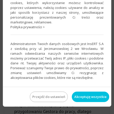
cookies, których wykorzystanie możesz kontrolować
poprzez ustawienia, należą cookies: używane do analizy w
jaki sposób korzystasz z naszej strony, umożliwiające
personalizację prezentowanych Ci treści oraz
marketingowe, reklamowe.
Polityka prywatności >
W oknie Gestor nexo wybierz
podmiot
Zwykły
i wprowadź jego nazwę,
Administratorem Twoich danych osobowych jest InsERT S.A
najlepiej gdy będzie to nazwa Twojej firmy.
z siedzibą przy ul. Jerzmanowskiej 2 we Wrocławiu. W
ramach odwiedzania naszych serwisów internetowych
możemy przetwarzać Twój adres IP, pliki cookies i podobne
InsERT nexo umożliwia też utworzenie
dane nt. Twojej aktywności oraz urządzeń użytkownika.
demonstracyjnego podmiotu z danymi
Ponieważ szanujemy Twoje prawo do prywatności, poprzez
przykładowymi, dzięki czemu możesz
zmianę ustawień umożliwiamy Ci rezygnację z
wypróbować funkcjonalność Gestora nexo
akceptowania plików cookies, które nie są niezbędne.
przez 45 dni. Pamiętaj jednak, że po upływie
tego czasu podmiot demonstracyjny zostanie
nieodwracalnie zablokowany.
Przejdź do ustawień
Akceptuję wszystkie
W tym tutorialu skupiamy się na
przygotowaniu Gestora do pracy, dlatego