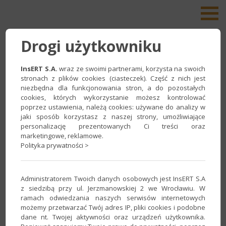
Drogi użytkowniku
Przygotowanie aukcji – dostawa i
płatność
InsERT S.A.
wraz ze swoimi partnerami, korzysta na swoich
stronach z plików cookies (ciasteczek). Część z nich jest
niezbędna dla funkcjonowania stron, a do pozostałych
Na zakładce
Dostawa i płatność
dokonasz
cookies, których wykorzystanie możesz kontrolować
ustawień związanych z wysyłką towaru do
poprzez ustawienia, należą cookies: używane do analizy w
klienta.
jaki sposób korzystasz z naszej strony, umożliwiające
personalizację prezentowanych Ci treści oraz
Wybierz
Cennik dostawy
, a następnie wskaż
marketingowe, reklamowe.
Polityka prywatności >
Czas wysyłki. W dolnej części, w polu
Opcje
faktury
, wybierz jaki rodzaj dokumentu
wystawisz dla klienta po zakończeniu
Administratorem Twoich danych osobowych jest InsERT S.A
sprzedaży. Jeśli wybierzesz Fakturę VAT klient
z siedzibą przy ul. Jerzmanowskiej 2 we Wrocławiu. W
w ofercie Allegro zobaczy, że może otrzymać
ramach odwiedzania naszych serwisów internetowych
fakturę za zakupiony towar. Dodatkowo dla
możemy przetwarzać Twój adres IP, pliki cookies i podobne
dane nt. Twojej aktywności oraz urządzeń użytkownika.
faktur istnieje możliwość podania stawki VAT,