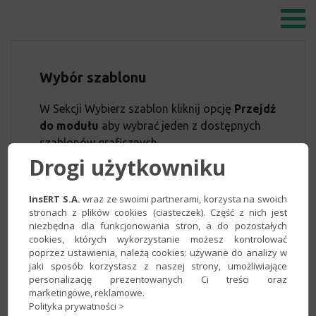
Wybór szablonu
W Sekcji Wybierz szablon kliknij opcję
Przejdź
do modułu
aby wybrać jeden z dostępnych
szablonów graficznych.
Drogi użytkowniku
InsERT S.A.
wraz ze swoimi partnerami, korzysta na swoich
stronach z plików cookies (ciasteczek). Część z nich jest
niezbędna dla funkcjonowania stron, a do pozostałych
cookies, których wykorzystanie możesz kontrolować
poprzez ustawienia, należą cookies: używane do analizy w
jaki sposób korzystasz z naszej strony, umożliwiające
personalizację prezentowanych Ci treści oraz
marketingowe, reklamowe.
Polityka prywatności >