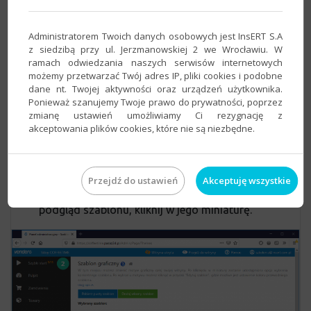
Administratorem Twoich danych osobowych jest InsERT S.A
z siedzibą przy ul. Jerzmanowskiej 2 we Wrocławiu. W
ramach odwiedzania naszych serwisów internetowych
możemy przetwarzać Twój adres IP, pliki cookies i podobne
dane nt. Twojej aktywności oraz urządzeń użytkownika.
Na ekranie zostały zaprezentowane dostępne
Ponieważ szanujemy Twoje prawo do prywatności, poprzez
zmianę ustawień umożliwiamy Ci rezygnację z
szablony graficzne
akceptowania plików cookies, które nie są niezbędne.
(wzory wyglądu) e-sklepu.
Korzystając z przycisku
Wybierz
, wskaż
szablon graficzny, który chcesz wykorzystać
Przejdź do ustawień
Akceptuję wszystkie
w swoim sklepie. Jeśli chcesz wyświetlić
podgląd szablonu, kliknij w jego miniaturę.