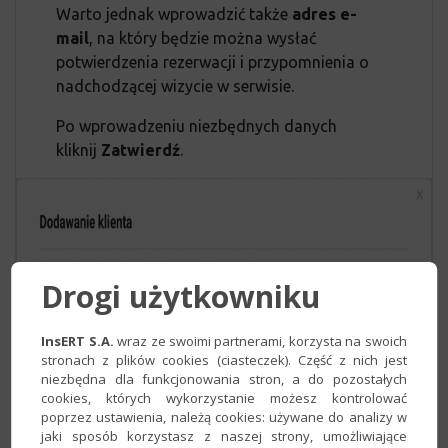
Warto jednak wprowadzić także
adres e-
mail
, na który będzie można wysłać
potwierdzenia rezerwacji i przypomnienia o
nadchodzącej wizycie w serwisie.
Po wprowadzeniu niezbędnych danych
kliknij
Zatwierdź
.
Drogi użytkowniku
InsERT S.A.
wraz ze swoimi partnerami, korzysta na swoich
stronach z plików cookies (ciasteczek). Część z nich jest
niezbędna dla funkcjonowania stron, a do pozostałych
cookies, których wykorzystanie możesz kontrolować
poprzez ustawienia, należą cookies: używane do analizy w
jaki sposób korzystasz z naszej strony, umożliwiające