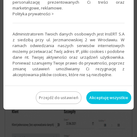
personalizację prezentowanych Ci treści oraz
marketingowe, reklamowe.
Polityka prywatności >
Administratorem Twoich danych osobowych jest InsERT S.A
z siedzibą przy ul. Jerzmanowskiej 2 we Wrocławiu. W
ramach odwiedzania naszych serwisów internetowych
możemy przetwarzać Twój adres IP, pliki cookies i podobne
dane nt. Twojej aktywności oraz urządzeń użytkownika.
W momencie
,
gdy pacjent będzie wybrany w
Ponieważ szanujemy Twoje prawo do prywatności, poprzez
zmianę ustawień umożliwiamy Ci rezygnację z
oknie rezerwacji kliknij
ZAREZERWUJ
.
akceptowania plików cookies, które nie są niezbędne.
Przejdź do ustawień
Akceptuję wszystkie