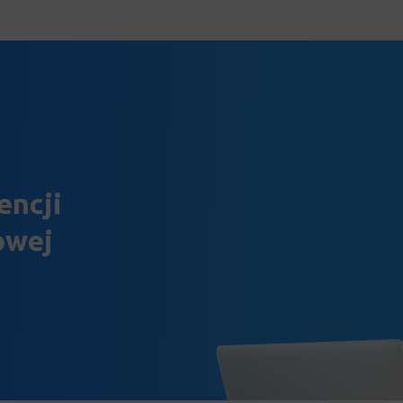
encji
owej