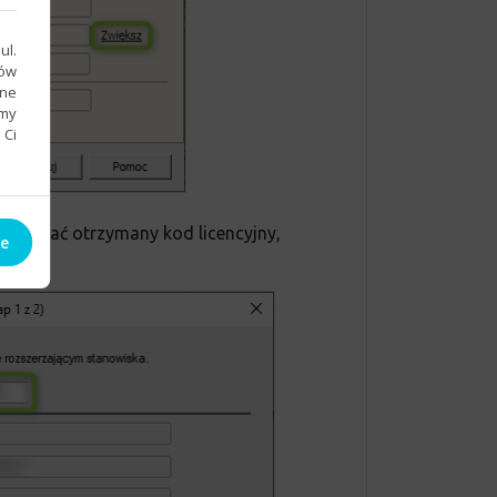
ul.
sów
bne
emy
 Ci
 wpisać otrzymany kod licencyjny,
ie