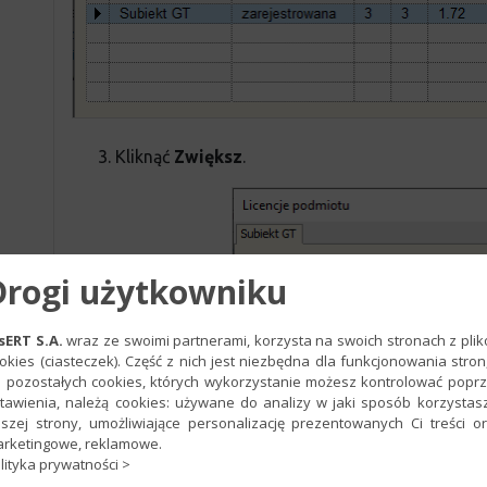
3. Kliknąć
Zwiększ
.
Drogi użytkowniku
sERT S.A.
wraz ze swoimi partnerami, korzysta na swoich stronach z pli
okies (ciasteczek). Część z nich jest niezbędna dla funkcjonowania stron
 pozostałych cookies, których wykorzystanie możesz kontrolować popr
tawienia, należą cookies: używane do analizy w jaki sposób korzystas
szej strony, umożliwiające personalizację prezentowanych Ci treści o
rketingowe, reklamowe.
lityka prywatności >