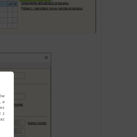
ków
, a
zez
z z
raz