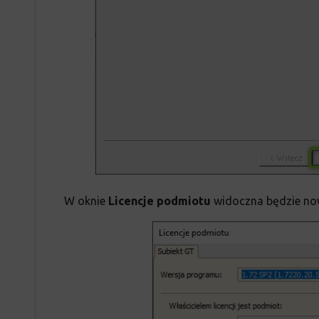
W oknie
Licencje podmiotu
widoczna będzie now