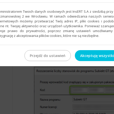
ministratorem Twoich danych osobowych jest InsERT S.A z siedzibą przy 
rzmanowskiej 2 we Wrocławiu. W ramach odwiedzania naszych serwi
ternetowych możemy przetwarzać Twój adres IP, pliki cookies i podo
ne nt. Twojej aktywności oraz urządzeń użytkownika. Ponieważ szanuj
oje prawo do prywatności, poprzez zmianę ustawień umożliwiamy
zygnację z akceptowania plików cookies, które nie są niezbędne.
4. Program otworzy okno, w którym będzie można
Przejdź do ustawień
Akceptuję wszystk
zwiększający liczbę dostępnych stanowisk.