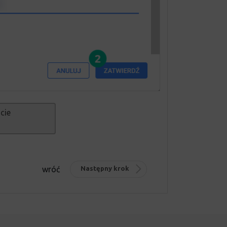
cie
wróć
Następny krok