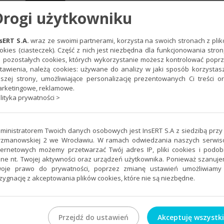
Drogi użytkowniku
sERT S.A.
wraz ze swoimi partnerami, korzysta na swoich stronach z pli
okies (ciasteczek). Część z nich jest niezbędna dla funkcjonowania stron
 pozostałych cookies, których wykorzystanie możesz kontrolować popr
tawienia, należą cookies: używane do analizy w jaki sposób korzystas
szej strony, umożliwiające personalizację prezentowanych Ci treści o
rketingowe, reklamowe.
lityka prywatności >
Kliknij w ikonę edycji zasobu (pracownika).
ministratorem Twoich danych osobowych jest InsERT S.A z siedzibą przy 
rzmanowskiej 2 we Wrocławiu. W ramach odwiedzania naszych serwi
ternetowych możemy przetwarzać Twój adres IP, pliki cookies i podo
ne nt. Twojej aktywności oraz urządzeń użytkownika. Ponieważ szanuj
oje prawo do prywatności, poprzez zmianę ustawień umożliwiamy
zygnację z akceptowania plików cookies, które nie są niezbędne.
Przejdź do ustawień
Akceptuję wszystk