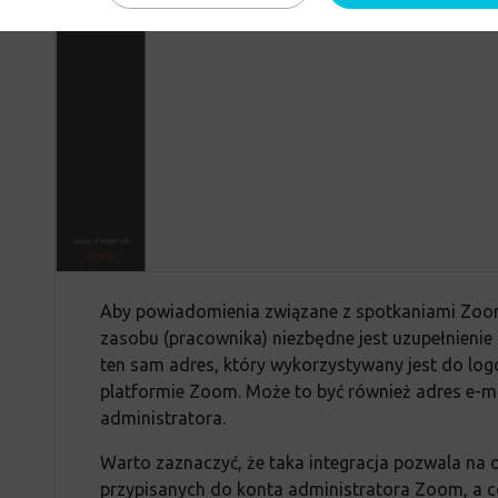
Aby powiadomienia związane z spotkaniami Zoom
zasobu (pracownika) niezbędne jest uzupełnienie
ten sam adres, który wykorzystywany jest do lo
platformie Zoom. Może to być również adres e-
administratora.
Warto zaznaczyć, że taka integracja pozwala na
przypisanych do konta administratora Zoom, a c