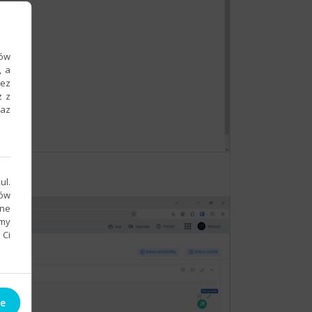
ków
, a
zez
z z
raz
ul.
sów
bne
emy
 Ci
ie