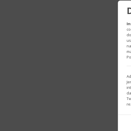
In
co
do
us
na
ma
Po
Ad
Je
in
da
Tw
re