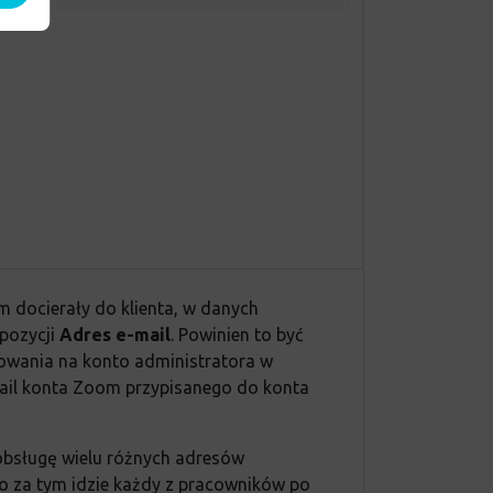
 docierały do klienta, w danych
 pozycji
Adres e-mail
. Powinien to być
gowania na konto administratora w
mail konta Zoom przypisanego do konta
 obsługę wielu różnych adresów
o za tym idzie każdy z pracowników po