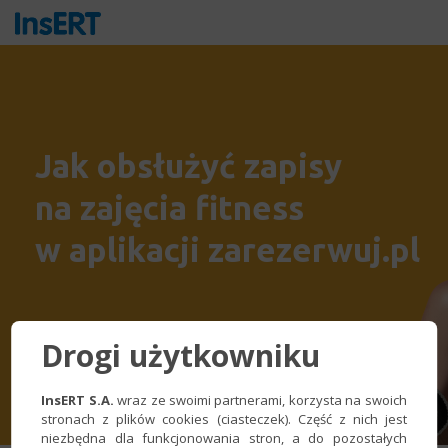
Jak obsłużyć zapisy
na zajęcia fitness
w aplikacji zarezerwuj.pl
Drogi użytkowniku
InsERT S.A.
wraz ze swoimi partnerami, korzysta na swoich
stronach z plików cookies (ciasteczek). Część z nich jest
niezbędna dla funkcjonowania stron, a do pozostałych