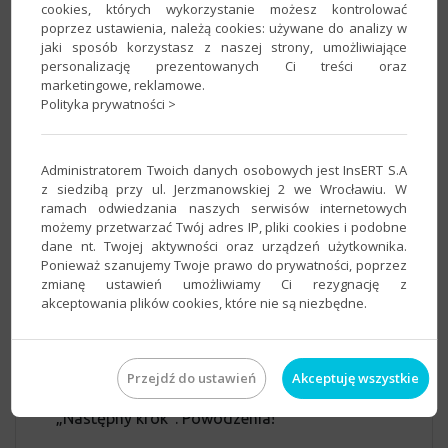
cookies, których wykorzystanie możesz kontrolować
poprzez ustawienia, należą cookies: używane do analizy w
jaki sposób korzystasz z naszej strony, umożliwiające
personalizację prezentowanych Ci treści oraz
marketingowe, reklamowe.
Polityka prywatności >
Jak obsłużyć zapisy na zajęcia
fitness w aplikacji zarezerwuj.pl
Administratorem Twoich danych osobowych jest InsERT S.A
Witamy w centrum pomocy InsERT! W
z siedzibą przy ul. Jerzmanowskiej 2 we Wrocławiu. W
kolejnych krokach pokażemy Ci jak szybko i
ramach odwiedzania naszych serwisów internetowych
prosto można skonfigurować i obsługiwać
możemy przetwarzać Twój adres IP, pliki cookies i podobne
dane nt. Twojej aktywności oraz urządzeń użytkownika.
rezerwacje wydarzeń w aplikacji
Ponieważ szanujemy Twoje prawo do prywatności, poprzez
zarezerwuj.pl
. Przedstawimy to na
zmianę ustawień umożliwiamy Ci rezygnację z
przykładzie klubu fitness Efekt. Przeczytaj
akceptowania plików cookies, które nie są niezbędne.
uważnie informacje zamieszczone na stronie
opisującej dany krok (klikając w grafiki możesz
je powiększyć), wykonaj odpowiednie
Przejdź do ustawień
Akceptuję wszystkie
czynności, a na końcu wybierz przycisk
„Następny krok”. Powodzenia!