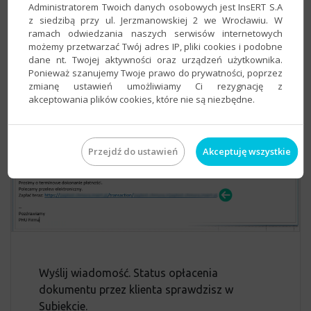
Administratorem Twoich danych osobowych jest InsERT S.A
w postaci załącznika i co najważniejsze – link
z siedzibą przy ul. Jerzmanowskiej 2 we Wrocławiu. W
do szybkiej płatności online.
ramach odwiedzania naszych serwisów internetowych
możemy przetwarzać Twój adres IP, pliki cookies i podobne
dane nt. Twojej aktywności oraz urządzeń użytkownika.
Ponieważ szanujemy Twoje prawo do prywatności, poprzez
zmianę ustawień umożliwiamy Ci rezygnację z
akceptowania plików cookies, które nie są niezbędne.
Przejdź do ustawień
Akceptuję wszystkie
Wyślij wiadomość. Status opłacenia
dokumentu przez klienta sprawdzisz w
Subiekcie.