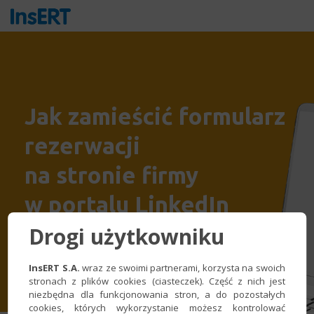
Jak zamieścić formularz
rezerwacji
na stronie firmy
w portalu LinkedIn
Drogi użytkowniku
InsERT S.A.
wraz ze swoimi partnerami, korzysta na swoich
stronach z plików cookies (ciasteczek). Część z nich jest
niezbędna dla funkcjonowania stron, a do pozostałych
cookies, których wykorzystanie możesz kontrolować