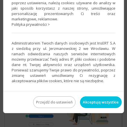
poprzez ustawienia, należą cookies: używane do analizy w
jaki sposób korzystasz z naszej strony, umożliwiające
personalizację prezentowanych Ci treści oraz
marketingowe, reklamowe.
Polityka prywatności >
Logowanie do portalu LinkedIn
Administratorem Twoich danych osobowych jest InsERT S.A
Aby dodać odnośnik do formularza rezerwacji
z siedzibą przy ul. Jerzmanowskiej 2 we Wrocławiu. W
w profilu swojej firmy, przejdź do strony
ramach odwiedzania naszych serwisów internetowych
LinkedIn
.
możemy przetwarzać Twój adres IP, pliki cookies i podobne
dane nt. Twojej aktywności oraz urządzeń użytkownika.
Wprowadź prawidłowe dane logowania do
Ponieważ szanujemy Twoje prawo do prywatności, poprzez
zmianę ustawień umożliwiamy Ci rezygnację z
konta.
akceptowania plików cookies, które nie są niezbędne.
Przejdź do ustawień
Akceptuję wszystkie