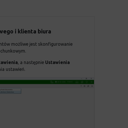
ego i klienta biura
ntów możliwe jest skonfigurowanie
rachunkowym.
tawienia
,
a następnie
Ustawienia
ia ustawień.