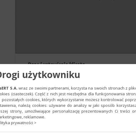
Dane i ustawienia klienta
Drogi użytkowniku
Sekcja ta zawiera podstawowe informacje o klien
z nim. Została ona podzielona na trzy zakładki:
sERT S.A.
wraz ze swoimi partnerami, korzysta na swoich stronach z pli
okies (ciasteczek). Część z nich jest niezbędna dla funkcjonowania stron
Umowa z klientem
– prezentuje ustalony ter
 pozostałych cookies, których wykorzystanie możesz kontrolować popr
powiadomienia o wysyłce dokumentów, a także 
tawienia, należą cookies: używane do analizy w jaki sposób korzystas
klienta. Możesz edytować terminy, a także d
szej strony, umożliwiające personalizację prezentowanych Ci treści o
rketingowe, reklamowe.
lityka prywatności >