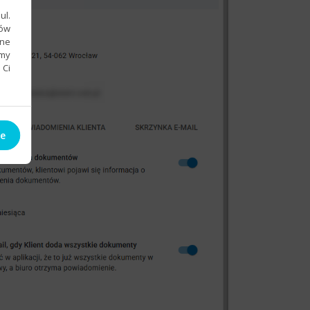
ul.
sów
bne
emy
 Ci
ie