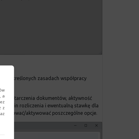
cie i określonych zasadach współpracy
ków
, a
min dostarczenia dokumentów, aktywność
zez
termin rozliczenia i ewentualną stawkę dla
z z
ezaktywować/aktywować poszczególne opcje.
raz