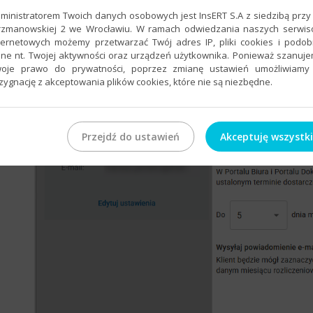
ministratorem Twoich danych osobowych jest InsERT S.A z siedzibą przy 
rzmanowskiej 2 we Wrocławiu. W ramach odwiedzania naszych serwi
ternetowych możemy przetwarzać Twój adres IP, pliki cookies i podo
ne nt. Twojej aktywności oraz urządzeń użytkownika. Ponieważ szanuj
oje prawo do prywatności, poprzez zmianę ustawień umożliwiamy
zygnację z akceptowania plików cookies, które nie są niezbędne.
Przejdź do ustawień
Akceptuję wszystk