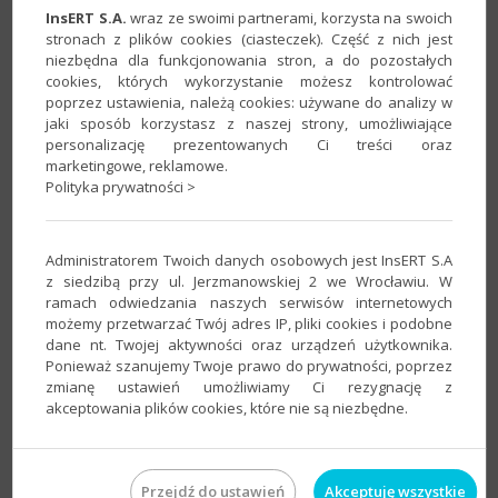
InsERT S.A.
wraz ze swoimi partnerami, korzysta na swoich
stronach z plików cookies (ciasteczek). Część z nich jest
niezbędna dla funkcjonowania stron, a do pozostałych
cookies, których wykorzystanie możesz kontrolować
poprzez ustawienia, należą cookies: używane do analizy w
Jak uruchomić Portal Dokumentów
jaki sposób korzystasz z naszej strony, umożliwiające
personalizację prezentowanych Ci treści oraz
dla biur rachunkowych w InsERT
marketingowe, reklamowe.
nexo PRO
Polityka prywatności >
Witamy w centrum pomocy InsERT! W
kolejnych krokach pokażemy Ci, jak
Administratorem Twoich danych osobowych jest InsERT S.A
aktywować
Portal Dokumentów dla biur
z siedzibą przy ul. Jerzmanowskiej 2 we Wrocławiu. W
ramach odwiedzania naszych serwisów internetowych
rachunkowych
w programach księgowych linii
możemy przetwarzać Twój adres IP, pliki cookies i podobne
InsERT nexo PRO.
dane nt. Twojej aktywności oraz urządzeń użytkownika.
Ponieważ szanujemy Twoje prawo do prywatności, poprzez
Dowiesz się także, gdzie odnaleźć Portfel
zmianę ustawień umożliwiamy Ci rezygnację z
InsERT przechowujący InsPunkty, które są
akceptowania plików cookies, które nie są niezbędne.
niezbędne w procesie przesyłania plików do
Portalu Dokumentów.
Przejdź do ustawień
Akceptuję wszystkie