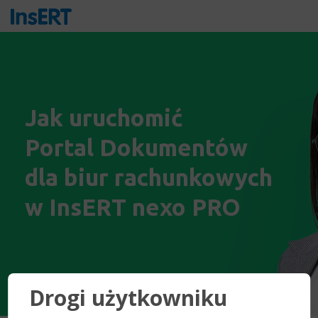
Jak uruchomić
Portal Dokumentów
dla biur rachunkowych
w InsERT nexo PRO
Drogi użytkowniku