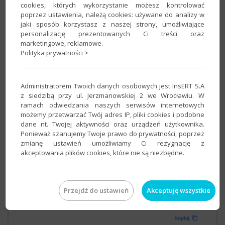
cookies, których wykorzystanie możesz kontrolować
poprzez ustawienia, należą cookies: używane do analizy w
jaki sposób korzystasz z naszej strony, umożliwiające
personalizację prezentowanych Ci treści oraz
marketingowe, reklamowe.
Polityka prywatności >
W oknie
Skrypt formularza na stronie www
,
w pozycji
Bezpośredni link do formularza
,
Administratorem Twoich danych osobowych jest InsERT S.A
kliknij
otwórz
.
z siedzibą przy ul. Jerzmanowskiej 2 we Wrocławiu. W
ramach odwiedzania naszych serwisów internetowych
możemy przetwarzać Twój adres IP, pliki cookies i podobne
dane nt. Twojej aktywności oraz urządzeń użytkownika.
Ponieważ szanujemy Twoje prawo do prywatności, poprzez
zmianę ustawień umożliwiamy Ci rezygnację z
akceptowania plików cookies, które nie są niezbędne.
Przejdź do ustawień
Akceptuję wszystkie