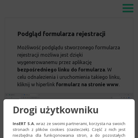
Podgląd formularza rejestracji
Możliwość podglądu stworzonego formularza
rejestracji możliwa jest dzięki
wygenerowanemu przez aplikację
bezpośredniego linku do formularza
. W
celu odnalezienia i uruchomienia takiego linku,
kliknij w hiperlink
formularz na stronie www
.
Drogi użytkowniku
InsERT S.A.
wraz ze swoimi partnerami, korzysta na swoich
stronach z plików cookies (ciasteczek). Część z nich jest
niezbędna dla funkcjonowania stron, a do pozostałych