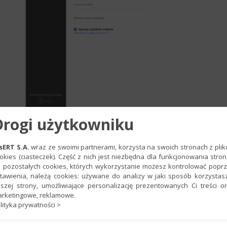
Drogi użytkowniku
Na odrębnej zakładce zostaniesz przeniesiony d
zostaną informacje na temat usługi SMS. Zapoznaj
sERT S.A.
wraz ze swoimi partnerami, korzysta na swoich stronach z pli
następnie kliknij w przycisk
AKTYWUJ USŁUGĘ
.
okies (ciasteczek). Część z nich jest niezbędna dla funkcjonowania stron
 pozostałych cookies, których wykorzystanie możesz kontrolować popr
tawienia, należą cookies: używane do analizy w jaki sposób korzystas
szej strony, umożliwiające personalizację prezentowanych Ci treści o
rketingowe, reklamowe.
lityka prywatności >