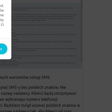
ul.
sów
bne
emy
 Ci
ie
pnych wariantów usługi SMS:
syłać SMS-y bez polskich znaków. Nie
 nazwy nadawcy. Klienci będą otrzymywać
o wybranego numeru telefonu).
ści. Będziesz mógł używać polskich znaków w
nazwę nadawcy tak, aby klienci od razu