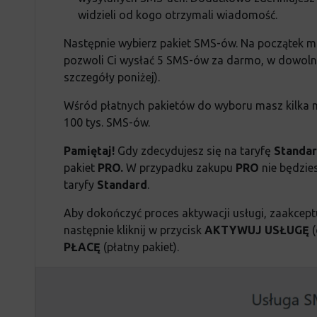
widzieli od kogo otrzymali wiadomość.
Następnie wybierz pakiet SMS-ów. Na początek m
pozwoli Ci wysłać 5 SMS-ów za darmo, w dowolnie
szczegóły poniżej).
Wśród płatnych pakietów do wyboru masz kilka możl
100 tys. SMS-ów.
Pamiętaj!
Gdy zdecydujesz się na taryfę
Standa
pakiet
PRO.
W przypadku zakupu
PRO
nie będzie
taryfy
Standard
.
Aby dokończyć proces aktywacji usługi, zaakceptu
następnie kliknij w przycisk
AKTYWUJ USŁUGĘ
PŁACĘ
(płatny pakiet).