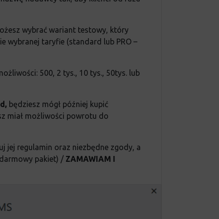
ożesz wybrać wariant testowy, który
 wybranej taryfie (standard lub PRO –
iwości: 500, 2 tys., 10 tys., 50tys. lub
rd,
będziesz mógł później kupić
sz miał możliwości powrotu do
j jej regulamin oraz niezbędne zgody, a
(darmowy pakiet)
/
ZAMAWIAM I