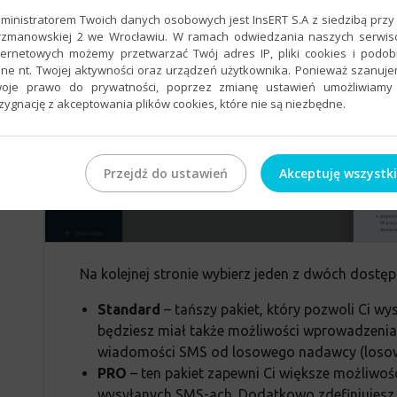
ministratorem Twoich danych osobowych jest InsERT S.A z siedzibą przy 
rzmanowskiej 2 we Wrocławiu. W ramach odwiedzania naszych serwi
ternetowych możemy przetwarzać Twój adres IP, pliki cookies i podo
ne nt. Twojej aktywności oraz urządzeń użytkownika. Ponieważ szanuj
oje prawo do prywatności, poprzez zmianę ustawień umożliwiamy
zygnację z akceptowania plików cookies, które nie są niezbędne.
Przejdź do ustawień
Akceptuję wszystk
Na kolejnej stronie wybierz jeden z dwóch dostę
Standard
– tańszy pakiet, który pozwoli Ci wy
będziesz miał także możliwości wprowadzenia
wiadomości SMS od losowego nadawcy (losow
PRO
– ten pakiet zapewni Ci większe możliwo
wysyłanych SMS-ach. Dodatkowo zdefiniujesz 