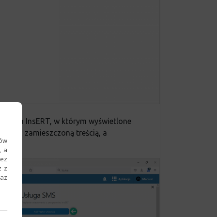
o Konta InsERT, w którym wyświetlone
 się z zamieszczoną treścią, a
ków
, a
zez
z z
raz