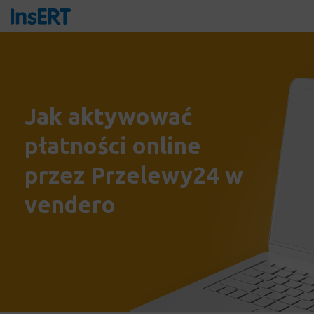
Jak aktywować
płatności online
przez Przelewy24 w
vendero