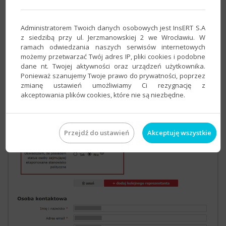
Po wprowadzeniu niezbędnych danych Osoby
kontaktowej opcję
Czy przyznać dostęp do
Administratorem Twoich danych osobowych jest InsERT S.A
panelu?
koniecznie ustaw na
Tak
, a następnie
z siedzibą przy ul. Jerzmanowskiej 2 we Wrocławiu. W
ustal
hasło dostępu
.
ramach odwiedzania naszych serwisów internetowych
możemy przetwarzać Twój adres IP, pliki cookies i podobne
Po wprowadzeniu tych danych kliknij
dane nt. Twojej aktywności oraz urządzeń użytkownika.
Ponieważ szanujemy Twoje prawo do prywatności, poprzez
przycisk
Dalej
.
zmianę ustawień umożliwiamy Ci rezygnację z
akceptowania plików cookies, które nie są niezbędne.
Przejdź do ustawień
Akceptuję wszystkie