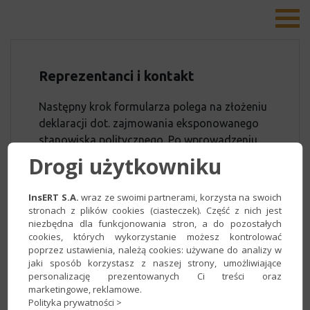
Reprezentanci i kontakt
Następny krok formularza polega na złożeniu
deklaracji dot. zajmowania eksponowanego
stanowiska politycznego. Po wprowadzeniu
danych reprezentanta upoważnionego do
Drogi użytkowniku
zawarcia umowy pole
Oświadczam, że
posiadam status osoby zajmującej
InsERT S.A.
wraz ze swoimi partnerami, korzysta na swoich
eksponowane stanowisko polityczne
ustaw
stronach z plików cookies (ciasteczek). Część z nich jest
na
Nie
.
niezbędna dla funkcjonowania stron, a do pozostałych
cookies, których wykorzystanie możesz kontrolować
poprzez ustawienia, należą cookies: używane do analizy w
Możliwe jest także dodanie dodatkowych
jaki sposób korzystasz z naszej strony, umożliwiające
reprezentantów firmy oraz przyznanie
personalizację prezentowanych Ci treści oraz
dostępu do panelu Przelewy24 osobie
marketingowe, reklamowe.
kontaktowej.
Polityka prywatności >