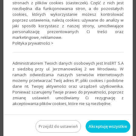
stronach z plików cookies (ciasteczek). Część z nich jest
niezbędna dla funkcjonowania stron, a do pozostałych
cookies, których wykorzystanie możesz kontrolować
poprzez ustawienia, należą cookies: używane do analizy w
Na kolejnej stronie możesz zapoznać się z
jaki sposób korzystasz z naszej strony, umożliwiające
krótkim opisem aplikacji.
personalizację prezentowanych Ci treści oraz
marketingowe, reklamowe.
Uruchomienie aplikacji jest darmowe. Po
Polityka prywatności >
uruchomieniu otrzymasz
25 darmowych
InsPunktów
, które wykorzystasz na
Administratorem Twoich danych osobowych jest InsERT S.A
przesłanie
25 dokumentów
w okresie
45 dni
z siedzibą przy ul. Jerzmanowskiej 2 we Wrocławiu. W
od daty aktywacji usługi.
ramach odwiedzania naszych serwisów internetowych
możemy przetwarzać Twój adres IP, pliki cookies i podobne
W celu aktywacji Portalu Dokumentów kliknij
dane nt. Twojej aktywności oraz urządzeń użytkownika.
AKTYWUJ APLIKACJĘ
.
Ponieważ szanujemy Twoje prawo do prywatności, poprzez
zmianę ustawień umożliwiamy Ci rezygnację z
akceptowania plików cookies, które nie są niezbędne.
Przejdź do ustawień
Akceptuję wszystkie