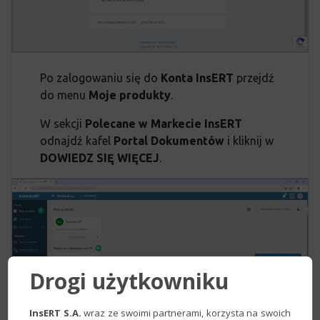
Po zalogowaniu się do
Konta InsERT
przejdź
do menu
Moje produkty
.
W sekcji
Polecane w Markecie InsERT
odnajdź kafel
Portal Dokumentów
i kliknij w
DOWIEDZ SIĘ WIĘCEJ
.
Drogi użytkowniku
InsERT S.A.
wraz ze swoimi partnerami, korzysta na swoich