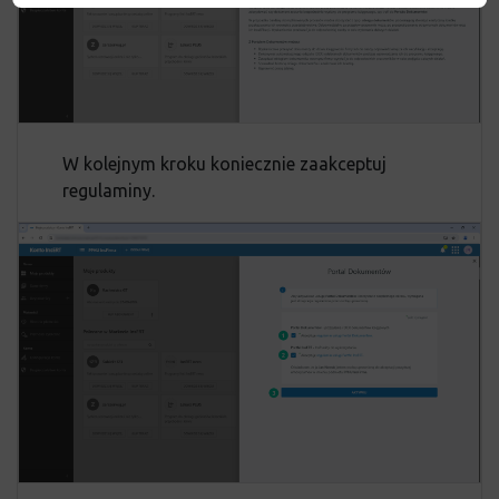
W kolejnym kroku koniecznie zaakceptuj
regulaminy.