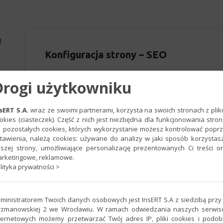
ą
Konfiguracja strony – SEO
Przejdź do zakładki
SEO
. Z tego poziomu aplika
Drogi użytkowniku
Meta opisu
, które informują Google oraz inne w
właściwego pozycjonowania strony wizytówkowej
sERT S.A.
wraz ze swoimi partnerami, korzysta na swoich stronach z pli
dodanie odpowiednich tzw. meta tagów.
okies (ciasteczek). Część z nich jest niezbędna dla funkcjonowania stron
 pozostałych cookies, których wykorzystanie możesz kontrolować popr
Wypełnij pola
Meta tytuł
i
Meta opis
.​ Obie te 
tawienia, należą cookies: używane do analizy w jaki sposób korzystas
wyszukiwania w Google, Bing itp. W polu
Meta ty
szej strony, umożliwiające personalizację prezentowanych Ci treści o
nazwę firmy, branżę oraz miejscowość. Nazwę fi
rketingowe, reklamowe.
lityka prywatności >
nazwą prowadzonej działalności. Branża i miejs
automatycznie. W polu
Meta opis
należy podobni
(sformułowań) charakteryzujących prowadzoną dz
ministratorem Twoich danych osobowych jest InsERT S.A z siedzibą przy 
by internauci odnaleźli stronę w wyszukiwarce.
rzmanowskiej 2 we Wrocławiu. W ramach odwiedzania naszych serwi
ternetowych możemy przetwarzać Twój adres IP, pliki cookies i podo