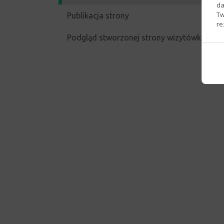
da
Tw
Publikacja strony
re
Podgląd stworzonej strony wizytówkowej