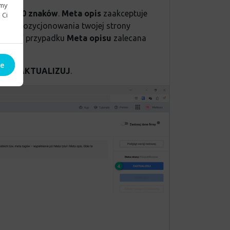
emy
nie
200 znaków
.
Meta opis
zaakceptuje
 Ci
szego pozycjonowania twojej strony
ków
. W przypadku
Meta opisu
zalecana
ie
cisk
ZAKTUALIZUJ
.