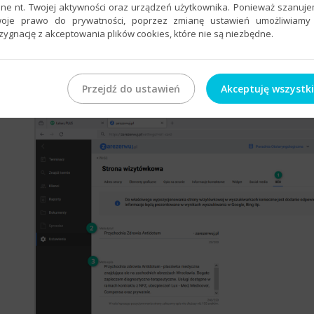
!!!Uwaga!!!
ne nt. Twojej aktywności oraz urządzeń użytkownika. Ponieważ szanuj
Meta tytuł
pozwala na wprowadzenie maksymal
oje prawo do prywatności, poprzez zmianę ustawień umożliwiamy
zygnację z akceptowania plików cookies, które nie są niezbędne.
natomiast maksymalnie
250 znaków
. W celu lep
zalecamy aby
Meta tytuł
nie przekraczał
60 zna
długość nie powinna być dłuższa niż
155 znaków
.
Przejdź do ustawień
Akceptuję wszystk
Po wprowadzeniu niezbędnych zmian kliknij przy