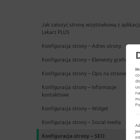
Jak założyć stronę wizytówkową z aplikacj
Lekarz PLUS
Konfiguracja strony – Adres strony
Konfiguracja strony – Elementy graficzne
In
Konfiguracja strony – Opis na stronie
co
do
us
Konfiguracja strony – Informacje
na
kontaktowe
ma
Po
Konfiguracja strony – Widget
Konfiguracja strony – Social media
Ad
Je
Konfiguracja strony – SEO
in