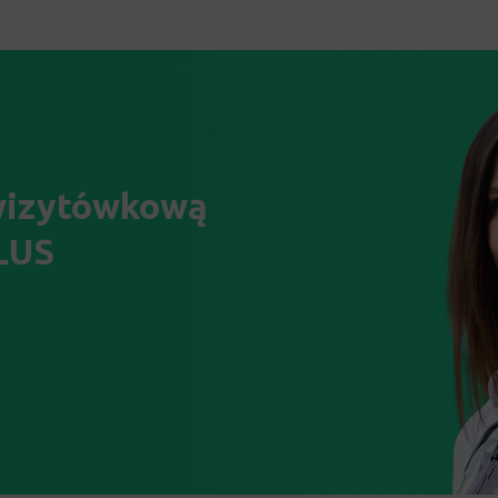
 wizytówkową
PLUS